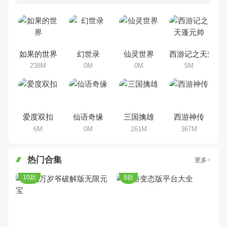
多80、90后朋友还是记忆犹新
吧。那么，我们当年曾经玩过的回
合手机游戏有哪些呢？游戏今天，
乐途下载站小编芒果味的怪咖给大
家搜集整理了所以回合手机游戏合
集，欢迎大家前来选择下载体验
如果的世界
幻世录
仙灵世界
西游记之天蓬元
238M
0M
0M
5M
爱度双扣
仙语奇缘
三国擒雄
西游神传
6M
0M
261M
367M
热门合集
更多
10款
8款