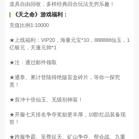
道具自由回收，多样经典回合玩法无穷乐趣！
《天之命》游戏福利：
充值比例1:10000
★上线福利：VIP20，海量元宝*10，888888仙玉，1
亿银元，天蓬元帅*1
★注：通过邮件领取
★通章、累计登陆得绝版盲盒碎片，等你一探究
竟！
★首冲十倍仙玉、无级别神装！
★开服七天排名争夺奖励更丰厚，10阶红品装备现
世！
★跨服争霸、至尊征天、矿山争夺、帮会战、九重