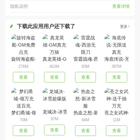
隐私说明
查看详情
下载此应用用户还下载了
更多
旋转海盗船-GM免费点充
真龙英雄-GM真充万抽
雷霆战魂-西游无限刀
海底传说-无限送
276M
463M
93M
387M
查看
查看
查看
查看
龙城决-冰雪超爆版
梦幻甬城-领万充送百兆
热血之怒-新冰雪服
苍之女武神-送千
97M
70M
94M
11M
查看
查看
查看
查看