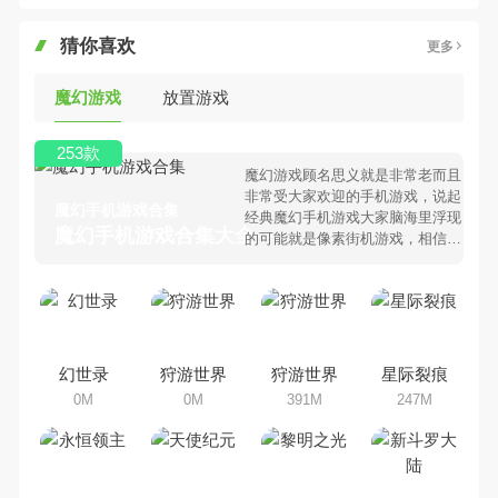
猜你喜欢
更多
魔幻游戏
放置游戏
253款
魔幻游戏顾名思义就是非常老而且
非常受大家欢迎的手机游戏，说起
魔幻手机游戏合集
经典魔幻手机游戏大家脑海里浮现
魔幻手机游戏合集大全 >
的可能就是像素街机游戏，相信很
多80、90后朋友还是记忆犹新
吧。那么，我们当年曾经玩过的魔
幻手机游戏有哪些呢？游戏今天，
乐途下载站小编芒果味的怪咖给大
家搜集整理了所以魔幻手机游戏合
集，欢迎大家前来选择下载体验
幻世录
狩游世界
狩游世界
星际裂痕
0M
0M
391M
247M