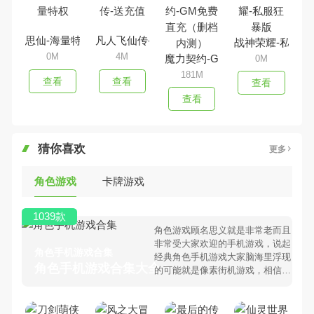
思仙-海量特权
凡人飞仙传-送充值
战神荣耀-私服狂
0M
4M
魔力契约-GM免费直充（删档内
0M
181M
查看
查看
查看
查看
猜你喜欢
更多
角色游戏
卡牌游戏
1039款
角色游戏顾名思义就是非常老而且
非常受大家欢迎的手机游戏，说起
角色手机游戏合集
经典角色手机游戏大家脑海里浮现
角色手机游戏合集大全 >
的可能就是像素街机游戏，相信很
多80、90后朋友还是记忆犹新
吧。那么，我们当年曾经玩过的角
色手机游戏有哪些呢？游戏今天，