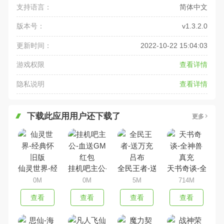
支持语言：
简体中文
版本号：
v1.3.2.0
更新时间：
2022-10-22 15:04:03
游戏权限
查看详情
隐私说明
查看详情
下载此应用用户还下载了
更多
仙灵世界-经典怀旧版
挂机吧主公-血送GM红包
全民王者-送万充吕布
天书奇谈-全神兽
0M
0M
5M
714M
查看
查看
查看
查看