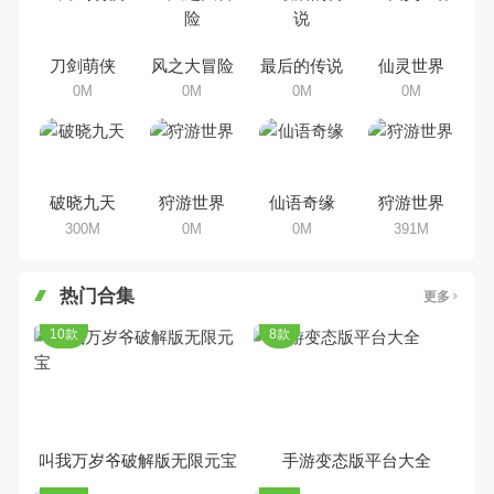
乐途下载站小编芒果味的怪咖给大
家搜集整理了所以角色手机游戏合
集，欢迎大家前来选择下载体验
刀剑萌侠
风之大冒险
最后的传说
仙灵世界
0M
0M
0M
0M
破晓九天
狩游世界
仙语奇缘
狩游世界
300M
0M
0M
391M
热门合集
更多
10款
8款
叫我万岁爷破解版无限元宝
手游变态版平台大全