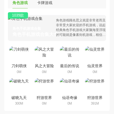
角色游戏
卡牌游戏
1039款
角色游戏顾名思义就是非常老而且
非常受大家欢迎的手机游戏，说起
角色手机游戏合集
经典角色手机游戏大家脑海里浮现
角色手机游戏合集大全 >
的可能就是像素街机游戏，相信很
多80、90后朋友还是记忆犹新
吧。那么，我们当年曾经玩过的角
色手机游戏有哪些呢？游戏今天，
乐途下载站小编芒果味的怪咖给大
家搜集整理了所以角色手机游戏合
集，欢迎大家前来选择下载体验
刀剑萌侠
风之大冒险
最后的传说
仙灵世界
0M
0M
0M
0M
破晓九天
狩游世界
仙语奇缘
狩游世界
300M
0M
0M
391M