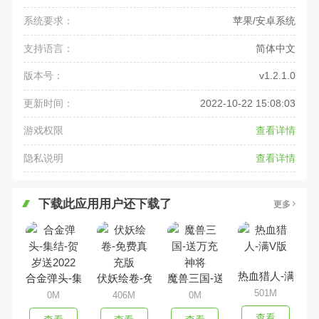
系统要求：
苹果/安卓系统
支持语言：
简体中文
版本号：
v1.2.1.0
更新时间：
2022-10-22 15:08:03
游戏权限
查看详情
隐私说明
查看详情
下载此应用用户还下载了
更多
热血猎人-满V版
合金弹头-集结-贺岁送2022
伏妖绘卷-免费真充版
魔兽三国-送万充神将
501M
0M
406M
0M
查看