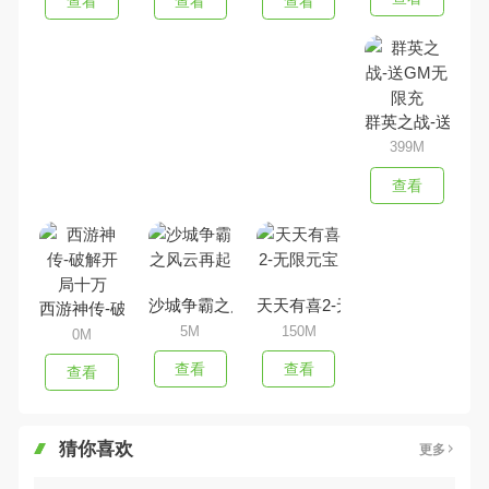
查看
查看
查看
群英之战-送GM
399M
查看
沙城争霸之风云再起
天天有喜2-无限元宝
西游神传-破解开局十万
5M
150M
0M
查看
查看
查看
猜你喜欢
更多