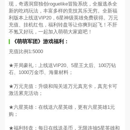
现，奇遇洞窟独创roguelike冒险系统，全服逃杀全
新的吃鸡玩法，丰富多样的竞技其乐无穷。全新福
利版本上线送VIP20，6星神级英雄免费获得。万元
充值、挂机红包，福利转盘等让你爽到起飞！不肝
不氪又好玩，一起加入萌萌大家庭吧！
《萌萌军团》游戏福利：
充值比例1:5000
★开局豪礼：上线送VIP20、5星王太后、100万钻
石、1000万金币、海量材料；
★万元充值：升级和闯关送万元真充卡，真充卡可
激活累充活动；
★六星英雄：在线送六星英雄，更有六星英雄1元
购；
★福利转盘：每日在线送圣币，无限连抽5星英雄和