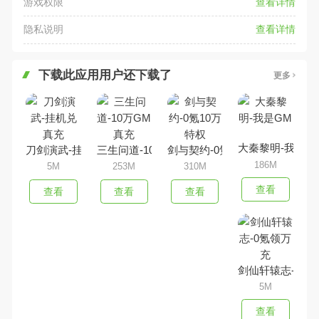
游戏权限
查看详情
隐私说明
查看详情
下载此应用用户还下载了
更多
大秦黎明-我是G
刀剑演武-挂机兑真充
三生问道-10万GM真充
剑与契约-0氪10万特权
186M
5M
253M
310M
查看
查看
查看
查看
剑仙轩辕志-0氪
5M
查看