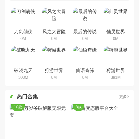
吧。那么，我们当年曾经玩过的角
色手机游戏有哪些呢？游戏今天，
乐途下载站小编芒果味的怪咖给大
家搜集整理了所以角色手机游戏合
集，欢迎大家前来选择下载体验
刀剑萌侠
风之大冒险
最后的传说
仙灵世界
0M
0M
0M
0M
破晓九天
狩游世界
仙语奇缘
狩游世界
300M
0M
0M
391M
热门合集
更多
10款
8款