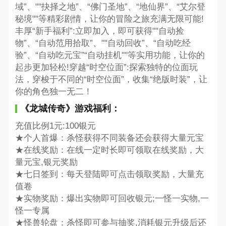
域”、""抉择之地”、“佛门圣地”、“地仙界”、“艾尔登
秘境""等精彩剧情，让你的冒险之旅充满无限可能!
丰厚“新手福利”:立即加入，即可获得""自动捡
物”、“自动范用拾取”、""自动回收”、“自动吃经
验”、“自动吃元宝”“自动挂机""等实用功能，让你的
起步更加轻松!穿越“时空位面”:探索独特的位面玩
法，穿梭于不同的“时空位面”，收集“绝版时装”，让
你的角色独一无二！
《龙城传奇》游戏福利：
充值比例1元:100银元
★个人首爆：杀怪获得不同装备还会获得大量元宝
★在线奖励：在线一定时长即可领取在线奖励，大
量元宝,银元奖励
★七日签到：每天登陆即可点击领取奖励，大量充
值卷
★实物奖励：爆出实物即可回收银元;一怪一实物,一
怪一专属
★怪兽轮盘：杀怪即可参与抽奖,消耗银元升级后还