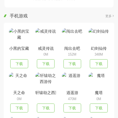
手机游戏
更多
小黑的宝藏
戒灵传说
闯出去吧
幻剑仙传
0M
152M
348M
下载
下载
下载
下载
天之命
轩辕劫之西游传
逍遥游
魔塔
0M
470M
0M
下载
下载
下载
下载