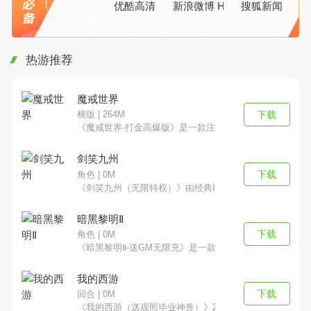
优酷高清
新浪微博 HD
搜狐新闻
热游推荐
魔戒世界
下载
横版 | 264M
《魔戒世界-打金高爆版》是一款注重PK的大型即时战斗
剑笑九州
下载
角色 | 0M
《剑笑九州（无限特权）》由经典IP改编，主要讲述了李
暗黑黎明Ⅱ
下载
角色 | 0M
《暗黑黎明Ⅱ-送GM无限充》是一款超燃魔幻巨制暗黑手游
我的西游
下载
回合 | 0M
《我的西游（送观照毕业神兽）》2022年度压轴回合制