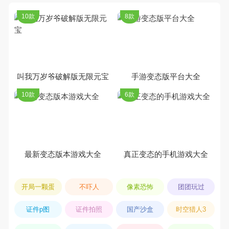
10款
8款
叫我万岁爷破解版无限元宝
手游变态版平台大全
10款
6款
最新变态版本游戏大全
真正变态的手机游戏大全
开局一颗蛋
不吓人
像素恐怖
团团玩过
证件p图
证件拍照
国产沙盒
时空猎人3