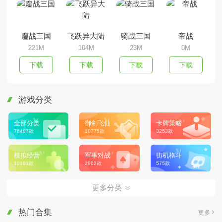
鏖战三国
飞跃异大陆
骑战三国
帝战
221M
104M
23M
0M
下载
下载
下载
下载
游戏分类
全部分类
御剑飞仙
卡牌策略
76487款
10775款
3253款
模拟经营
军事对战
街机格斗
10101款
2902款
575款
更多分类
热门合集
更多