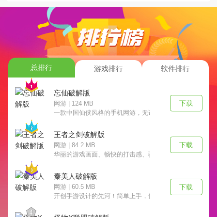
总排行
游戏排行
软件排行
忘仙破解版
下载
网游 | 124 MB
一款中国仙侠风格的手机网游，无论画面、音效、内容都
王者之剑破解版
下载
网游 | 84.2 MB
华丽的游戏画面、畅快的打击感、骑士的正义感,所有元素
秦美人破解版
下载
网游 | 60.5 MB
开创手游设计的先河！简单上手，便捷操作，流畅体验，
4