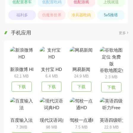
低配置赛车
低配置吃鸡
低配游戏
上线就送
福利多
仿魔兽世界
冷兵器吃鸡
5v5推塔
手机应用
更多
新浪微博 HD
支付宝 HD
网易新闻
谷歌地图定位 免
62.1 MB
6.4 MB
24.9 MB
2.3 MB
下载
下载
下载
下载
百度输入法
现代汉语词典HD
驾校一点通HD
英语四级听力Fre
7.3MB
98 MB
7.5 MB
22.8 MB