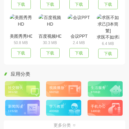
下载
下载
下载
下载
美图秀秀HD
百度视频HD
会议PPT
求医不如求己[3
50.8 MB
30.3 MB
2.4 MB
6.4 MB
下载
下载
下载
下载
应用分类
社交聊天
视频播放
生活服务
3812款
6605款
8706款
新闻阅读
学习教育
手机办公
1152款
4008款
1480款
更多分类