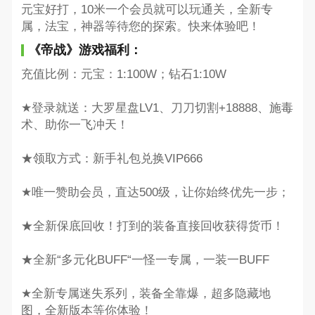
元宝好打，10米一个会员就可以玩通关，全新专
属，法宝，神器等待您的探索。快来体验吧！
《帝战》游戏福利：
充值比例：元宝：1:100W；钻石1:10W
★登录就送：大罗星盘LV1、刀刀切割+18888、施毒
术、助你一飞冲天！
★领取方式：新手礼包兑换VIP666
★唯一赞助会员，直达500级，让你始终优先一步；
★全新保底回收！打到的装备直接回收获得货币！
★全新“多元化BUFF“一怪一专属，一装一BUFF
★全新专属迷失系列，装备全靠爆，超多隐藏地
图，全新版本等你体验！