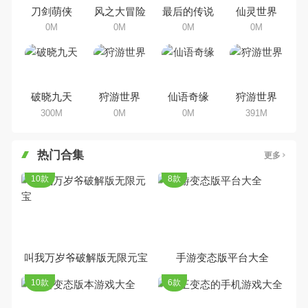
集，欢迎大家前来选择下载体验
刀剑萌侠
风之大冒险
最后的传说
仙灵世界
0M
0M
0M
0M
破晓九天
狩游世界
仙语奇缘
狩游世界
300M
0M
0M
391M
热门合集
更多
10款
8款
叫我万岁爷破解版无限元宝
手游变态版平台大全
10款
6款