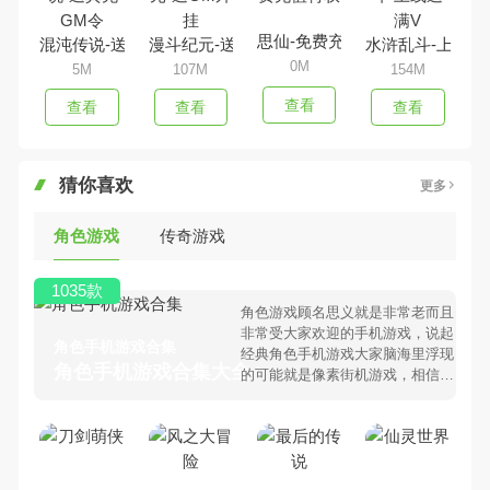
思仙-免费充值特权
混沌传说-送真充GM令
漫斗纪元-送GM外挂
水浒乱斗-上线送
0M
5M
107M
154M
查看
查看
查看
查看
猜你喜欢
更多
角色游戏
传奇游戏
1035款
角色游戏顾名思义就是非常老而且
非常受大家欢迎的手机游戏，说起
角色手机游戏合集
经典角色手机游戏大家脑海里浮现
角色手机游戏合集大全 >
的可能就是像素街机游戏，相信很
多80、90后朋友还是记忆犹新
吧。那么，我们当年曾经玩过的角
色手机游戏有哪些呢？游戏今天，
乐途下载站小编芒果味的怪咖给大
家搜集整理了所以角色手机游戏合