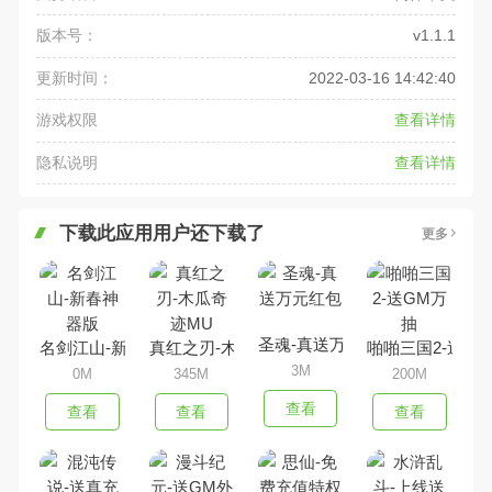
版本号：
v1.1.1
更新时间：
2022-03-16 14:42:40
游戏权限
查看详情
隐私说明
查看详情
下载此应用用户还下载了
更多
圣魂-真送万元红包
名剑江山-新春神器版
真红之刃-木瓜奇迹MU
啪啪三国2-送G
3M
0M
345M
200M
查看
查看
查看
查看