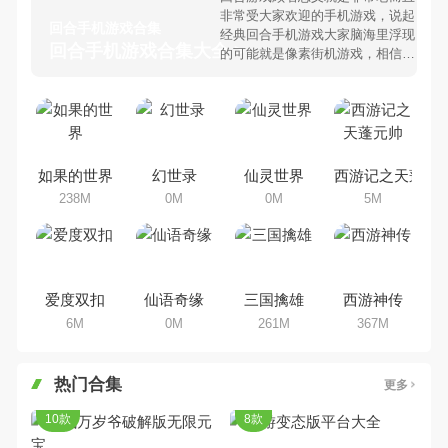
非常受大家欢迎的手机游戏，说起
回合手机游戏合集
经典回合手机游戏大家脑海里浮现
回合手机游戏合集大全 >
的可能就是像素街机游戏，相信很
多80、90后朋友还是记忆犹新
吧。那么，我们当年曾经玩过的回
合手机游戏有哪些呢？游戏今天，
乐途下载站小编芒果味的怪咖给大
家搜集整理了所以回合手机游戏合
集，欢迎大家前来选择下载体验
如果的世界
幻世录
仙灵世界
西游记之天蓬元
238M
0M
0M
5M
爱度双扣
仙语奇缘
三国擒雄
西游神传
6M
0M
261M
367M
热门合集
更多
10款
8款