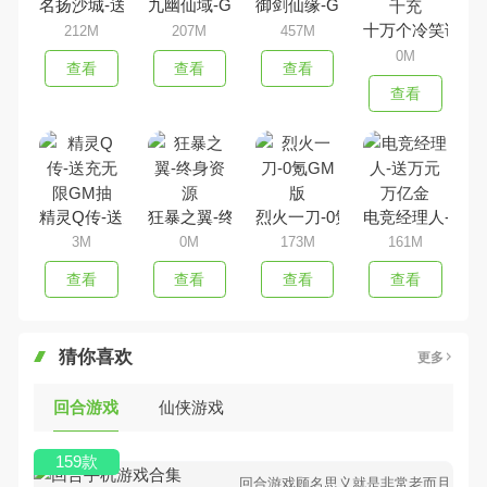
名扬沙城-送50W真充
九幽仙域-GM买断后台
御剑仙缘-GM10万无门槛
十万个冷笑话番剧
212M
207M
457M
0M
查看
查看
查看
查看
精灵Q传-送充无限GM抽
狂暴之翼-终身资源
烈火一刀-0氪GM版
电竞经理人-送万
3M
0M
173M
161M
查看
查看
查看
查看
猜你喜欢
更多
回合游戏
仙侠游戏
159款
回合游戏顾名思义就是非常老而且