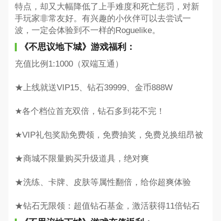
特点，却又大幅降低了上手难度和死亡惩罚，对新
手玩家非常友好。有兴趣的小伙伴可以去尝试一
波，一定会体验到不一样的Roguelike。
《不思议地下城》游戏福利：
充值比例1:1000（双端互通）
★上线就送VIP15、钻石39999、金币888W
★各个档位首充双倍，钻石多到花不完！
★VIP礼包奖励免费领，免费抽奖，免费兑换组昂被
★商城不限量购买升级道具，绝对爽
★洗练、卡牌、皮肤等属性翻倍，给你超爽体验
★钻石无限领：超值钻石基金，激活获得11倍钻石