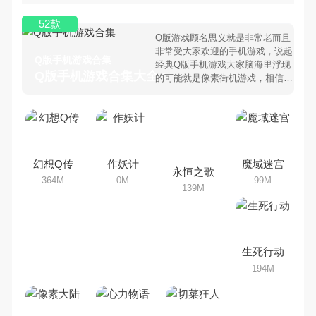
52款
Q版游戏顾名思义就是非常老而且
非常受大家欢迎的手机游戏，说起
Q版手机游戏合集
经典Q版手机游戏大家脑海里浮现
Q版手机游戏合集大全 >
的可能就是像素街机游戏，相信很
多80、90后朋友还是记忆犹新
吧。那么，我们当年曾经玩过的Q
版手机游戏有哪些呢？游戏今天，
乐途下载站小编芒果味的怪咖给大
家搜集整理了所以Q版手机游戏合
集，欢迎大家前来选择下载体验
幻想Q传
作妖计
魔域迷宫
永恒之歌
364M
0M
99M
139M
生死行动
194M