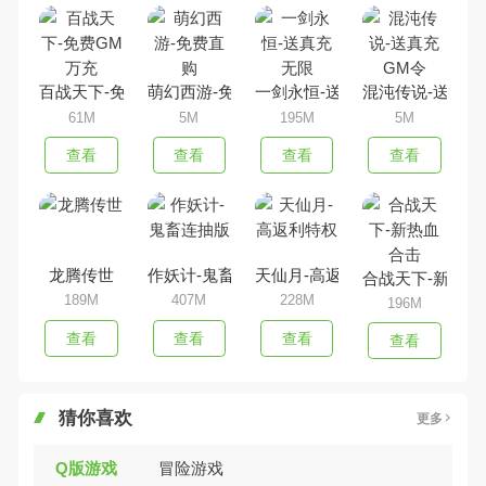
百战天下-免费GM万充
萌幻西游-免费直购
一剑永恒-送真充无限
混沌传说-送真充
61M
5M
195M
5M
查看
查看
查看
查看
龙腾传世
作妖计-鬼畜连抽版
天仙月-高返利特权
合战天下-新热血
189M
407M
228M
196M
查看
查看
查看
查看
猜你喜欢
更多
Q版游戏
冒险游戏