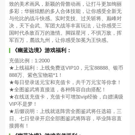
致的美术画风，新颖的骨骼动画，让打斗更加绚丽
多彩；华丽炫酷的多人合体技能，让你感受全新无
与伦比的战斗快感。实时竞技、过关斩将、巅峰对
决，天下会武、军团大战等丰富玩法，让你感受三
国时代杀敌百万的激情。脚踩星河，不惧万敌，挥
军百万，麓战九州，让你感受加冕为王快感。
《幽蓝边境》游戏福利：
充值比例：1:2000
★上线福利：上线免费送VIP10，元宝88888、银币
888万、紫色宝物箱*1！
★每日登录送元宝和充值卡，共千万元宝等你拿！
★全图鉴武将直接送，各种阵容自由搭配！
★在线送充值卡，充值卡可增加vip经验，白嫖满级
VIP不是梦！
★后缀说明：上线就送阵营全图鉴武将任选箱，三
日、七日登录开启全部图鉴武将阵容，毕业阵容直
接拥有！