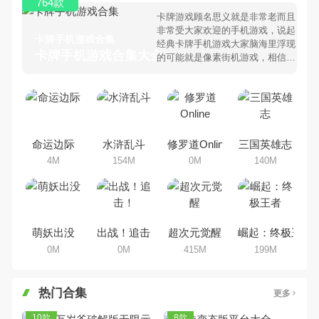
764款
卡牌游戏顾名思义就是非常老而且
非常受大家欢迎的手机游戏，说起
卡牌手机游戏合集
经典卡牌手机游戏大家脑海里浮现
卡牌手机游戏合集大全 >
的可能就是像素街机游戏，相信很
多80、90后朋友还是记忆犹新
吧。那么，我们当年曾经玩过的卡
牌手机游戏有哪些呢？游戏今天，
乐途下载站小编芒果味的怪咖给大
家搜集整理了所以卡牌手机游戏合
集，欢迎大家前来选择下载体验
命运边际
水浒乱斗
修罗道Online
三国英雄志
4M
154M
0M
140M
萌妖出没
出战！追击！
超次元觉醒
崛起：终极王者
0M
0M
415M
199M
热门合集
更多
10款
8款