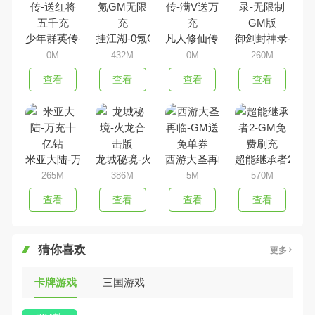
少年群英传-送红将五千充
挂江湖-0氪GM无限充
凡人修仙传-满V送万充
御剑封神录-无限
0M
432M
0M
260M
查看
查看
查看
查看
米亚大陆-万充十亿钻
龙城秘境-火龙合击版
西游大圣再临-GM送免单券
超能继承者2-G
265M
386M
5M
570M
查看
查看
查看
查看
猜你喜欢
更多
卡牌游戏
三国游戏