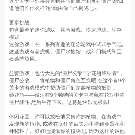
这个关卡中你将会见到兵马俑僵尸和灵符僵尸!想知
道他们长什么样?那就由你自己揭晓吧~
更多挑战
包含最全的迷你游戏、益智游戏、快速游戏、生存
模式
迷你游戏：在一系列有趣的迷你游戏中试试手气吧,
这些游戏有老虎机、僵尸水族馆、战斗门模式和宝
石迷阵旋风。
益智游戏：包含大热的“僵尸公敌”与“花瓶终结者”，
僵尸公敌——将植物和僵尸角色互换吧,在这个有9个
关卡的游戏模式中帮助僵尸们穿越植物的抵御 。
砸花瓶——设法在9个独特的关卡中与藏在花瓶中的
僵尸战斗,然后生存下来。这将是快乐无极限!
休闲花园：你可以放松地采集你的植物。在游戏中
发现新的植物, 或者在疯狂的戴夫那里得到金盏花和
神秘种子。好好地浇灌你的植物吧, 因为这样的话他