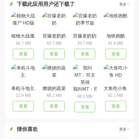
下载此应用用户还下载了
更多
植物大战僵尸 HD版
宫爆老奶奶
宫爆老奶奶季节版
地铁跑酷
66.7 MB
43.7 MB
43.7 MB
41.4 MB
查看
查看
查看
查看
单机斗地主.
燃烧的蔬菜
大鱼吃小鱼 HD
我叫MT：符文英雄
12.9 MB
48.1 MB
82.1 MB
48.2 MB
查看
查看
查看
查看
猜你喜欢
更多