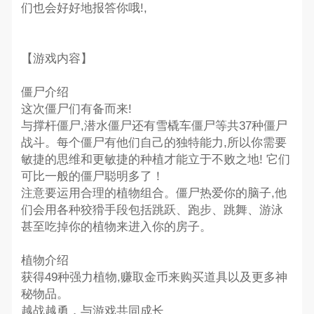
们也会好好地报答你哦!,
【游戏内容】
僵尸介绍
这次僵尸们有备而来!
与撑杆僵尸,潜水僵尸还有雪橇车僵尸等共37种僵尸
战斗。每个僵尸有他们自己的独特能力,所以你需要
敏捷的思维和更敏捷的种植才能立于不败之地! 它们
可比一般的僵尸聪明多了！
注意要运用合理的植物组合。僵尸热爱你的脑子,他
们会用各种狡猾手段包括跳跃、跑步、跳舞、游泳
甚至吃掉你的植物来进入你的房子。
植物介绍
获得49种强力植物,赚取金币来购买道具以及更多神
秘物品。
越战越勇，与游戏共同成长