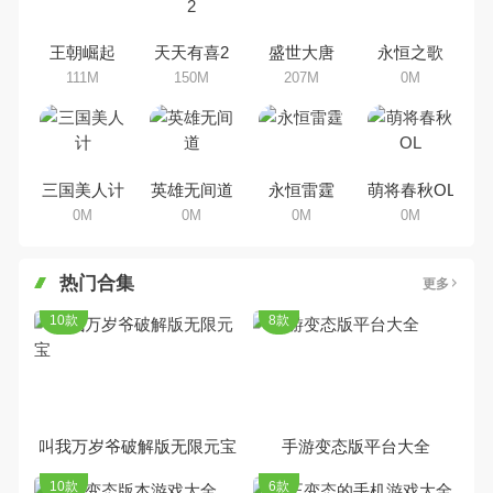
家搜集整理了所以策略手机游戏合
集，欢迎大家前来选择下载体验
王朝崛起
天天有喜2
盛世大唐
永恒之歌
111M
150M
207M
0M
三国美人计
英雄无间道
永恒雷霆
萌将春秋OL
0M
0M
0M
0M
热门合集
更多
10款
8款
叫我万岁爷破解版无限元宝
手游变态版平台大全
10款
6款