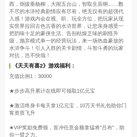
西，倒拔垂杨柳，大闹五台山，智取生辰纲……数
不尽的水浒经典剧情应有尽有，绝无仅有的超强代
入感！游戏内会在视、听、玩全方位，把玩家从现
实世界拉回古色古香的水浒世界，让您亲身感受一
把韵味十足的豪侠生活。告别枯燥乏味的刷怪升
级，抛弃模式单一的经营玩法，来一场热血豪放的
水浒争斗！引人入胜的关卡剧情，斗智斗勇的玩家
对抗，岂不快哉！
《天天有喜2》游戏福利：
充值比例1：30000
★步步高升累计在线即可领取1亿元宝
★激活终身卡每天拿1亿元宝，10万天书礼包助你门
客资质飞升
★VIP奖励免费领，首冲任意金额拿猛将“吕布”，助
你一臂之力。