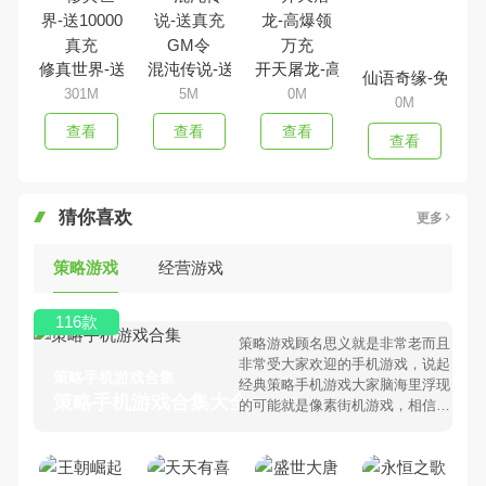
修真世界-送10000真充
混沌传说-送真充GM令
开天屠龙-高爆领万充
仙语奇缘-免费连
301M
5M
0M
0M
查看
查看
查看
查看
猜你喜欢
更多
策略游戏
经营游戏
116款
策略游戏顾名思义就是非常老而且
非常受大家欢迎的手机游戏，说起
策略手机游戏合集
经典策略手机游戏大家脑海里浮现
策略手机游戏合集大全 >
的可能就是像素街机游戏，相信很
多80、90后朋友还是记忆犹新
吧。那么，我们当年曾经玩过的策
略手机游戏有哪些呢？游戏今天，
乐途下载站小编芒果味的怪咖给大