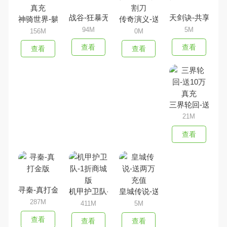
战谷-狂暴无限刀
天剑诀-共享百万
神骑世界-躺平送真充
传奇演义-送GM切割刀
94M
5M
156M
0M
查看
查看
查看
查看
三界轮回-送10
21M
查看
寻秦-真打金版
机甲护卫队-1折商城版
皇城传说-送两万充值
287M
411M
5M
查看
查看
查看