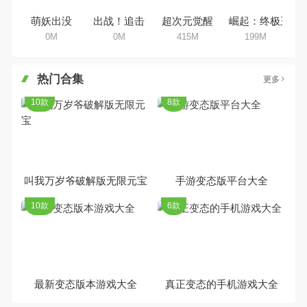
萌妖出没
出战！追击！
超次元觉醒
崛起：终极王者
0M
0M
415M
199M
热门合集
更多
10款
8款
叫我万岁爷破解版无限元宝
手游变态版平台大全
10款
6款
最新变态版本游戏大全
真正变态的手机游戏大全