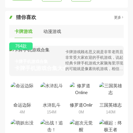
猜你喜欢
更多
卡牌游戏
动漫游戏
764款
卡牌游戏顾名思义就是非常老而且
非常受大家欢迎的手机游戏，说起
卡牌手机游戏合集
经典卡牌手机游戏大家脑海里浮现
卡牌手机游戏合集大全 >
的可能就是像素街机游戏，相信很
多80、90后朋友还是记忆犹新
吧。那么，我们当年曾经玩过的卡
牌手机游戏有哪些呢？游戏今天，
乐途下载站小编芒果味的怪咖给大
家搜集整理了所以卡牌手机游戏合
集，欢迎大家前来选择下载体验
命运边际
水浒乱斗
修罗道Online
三国英雄志
4M
154M
0M
140M