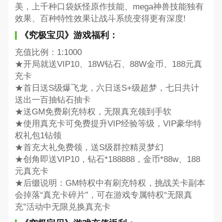
美，上千种口袋妖怪原作技能、mega神兽技能独有
效果、百种特性效果让战斗系统变得更有深度!
《究极宝贝》游戏福利：
充值比例：1:1000
★开局就送VIP10、18W钻石、88W金币、188元真
充卡
★首日送S级爆飞龙，六日送S+级超梦，七日共计
送出一百抽钻石抽卡
★送GM免费刷充特权，无限真充领到手软
★使用真充卡可免费提升VIP经验等级，VIP豪华特
权礼包1钻领
★首充大礼免费领，送S级群控精灵梦幻
★创角即送VIP10，钻石*188888，金币*88w、188
元真充卡
★后缀说明：GM特权中有刷充特权，挑战关卡副本
会掉落“真充卡碎片”，可在游戏专属特权“无限真
充”活动中无限兑换真充卡